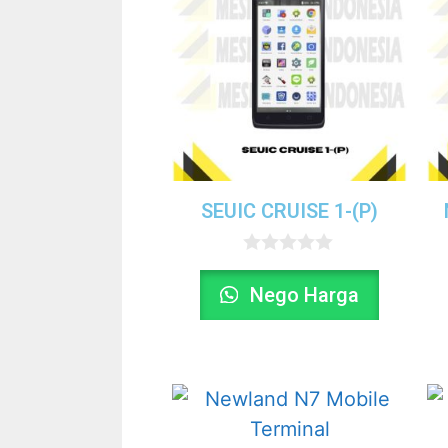
SEUIC CRUISE 1-(P)
0
o
Nego Harga
u
t
o
f
5