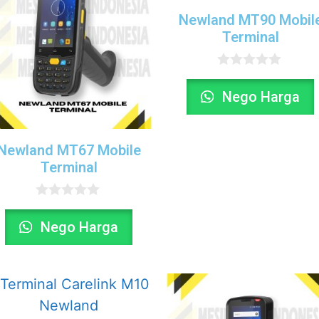
Newland MT90 Mobil
Terminal
0
o
Nego Harga
u
t
o
f
Newland MT67 Mobile
5
Terminal
0
o
Nego Harga
u
t
o
f
5