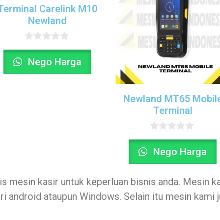
Terminal Carelink M10
Newland
0
o
Nego Harga
u
t
o
f
Newland MT65 Mobil
5
Terminal
0
o
Nego Harga
u
t
o
f
 mesin kasir untuk keperluan bisnis anda. Mesin ka
5
ri android ataupun Windows. Selain itu mesin kami j