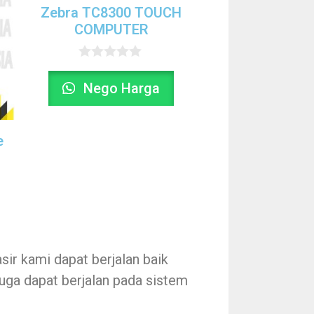
Zebra TC8300 TOUCH
COMPUTER
0
o
Nego Harga
u
t
o
f
e
5
sir kami dapat berjalan baik
uga dapat berjalan pada sistem