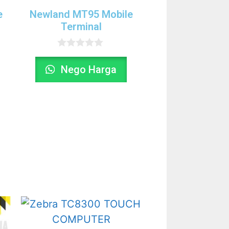
e
Newland MT95 Mobile
Terminal
0
o
Nego Harga
u
t
o
f
5