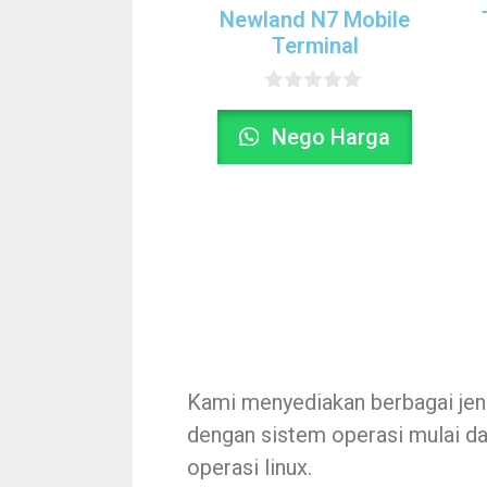
Newland N7 Mobile
Terminal
0
o
Nego Harga
u
t
o
f
5
Kami menyediakan berbagai jenis
dengan sistem operasi mulai da
operasi linux.