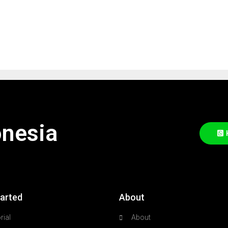
onesia
tarted
About
rial
About